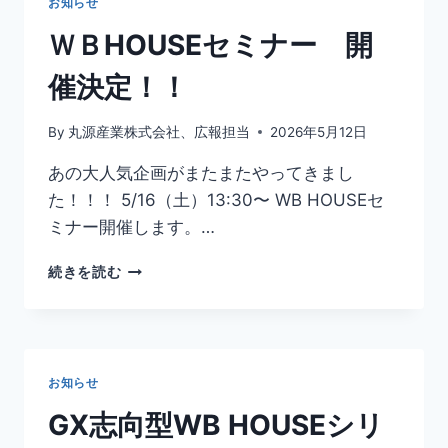
お知らせ
を
体
ＷＢHOUSEセミナー 開
感
セ
催決定！！
ミ
ナ
By
丸源産業株式会社、広報担当
2026年5月12日
ー
開
あの大人気企画がまたまたやってきまし
催
た！！！ 5/16（土）13:30〜 WB HOUSEセ
レ
ポ
ミナー開催します。…
ー
ト
Ｗ
続きを読む
Ｂ
HOUSE
セ
ミ
ナ
お知らせ
ー
開
GX志向型WB HOUSEシリ
催