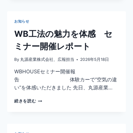
8
年
高
お知らせ
卒
求
WB工法の魅力を体感 セ
人
申
ミナー開催レポート
込
に
By
丸源産業株式会社、広報担当
2026年5月18日
つ
い
WBHOUSEセミナー開催報
て
告 体験カーで“空気の違
い”を体感いただきました 先日、丸源産業…
WB
続きを読む
工
法
の
魅
力