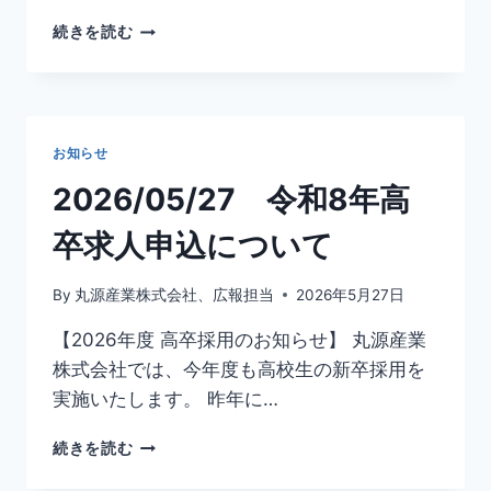
2026/06/09
続きを読む
【完
成
見
学
会
お知らせ
開
催
2026/05/27 令和8年高
の
お
卒求人申込について
知
ら
By
丸源産業株式会社、広報担当
2026年5月27日
せ】
【2026年度 高卒採用のお知らせ】 丸源産業
株式会社では、今年度も高校生の新卒採用を
実施いたします。 昨年に…
2026/05/27
続きを読む
令
和