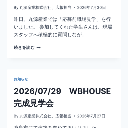
By
丸源産業株式会社、広報担当
2026年7月30日
昨日、丸源産業では「応募前職場見学」を行
いました。 参加してくれた学生さんは、現場
スタッフへ積極的に質問しなが…
2026/07/30
続きを読む
応
募
前
職
場
お知らせ
見
学
2026/07/29 WBHOUSE
レ
ポ
完成見学会
ー
ト
By
丸源産業株式会社、広報担当
2026年7月27日
糸島市にて建築を進めてまいりました