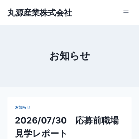
内
丸源産業株式会社
容
を
ス
キ
ッ
お知らせ
プ
お知らせ
2026/07/30 応募前職場
見学レポート