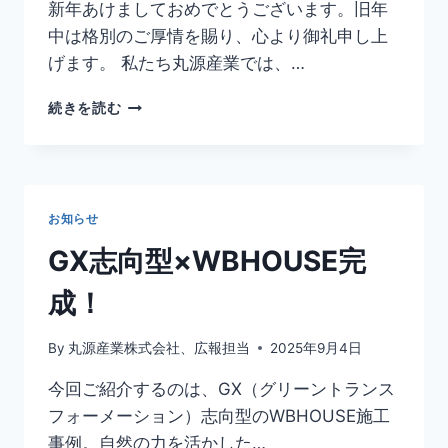
新年あけましておめでとうございます。旧年
中は格別のご厚情を賜り、心より御礼申し上
げます。 私たち丸源産業では、…
2026
続きを読む
年
明
け
ま
し
お知らせ
て
お
GX志向型×WBHOUSE完
め
で
成！
と
う
By
丸源産業株式会社、広報担当
2025年9月4日
ご
ざ
今回ご紹介するのは、GX（グリーントランス
い
フォーメーション）志向型のWBHOUSE施工
ま
す。
事例。自然の力を活かした…