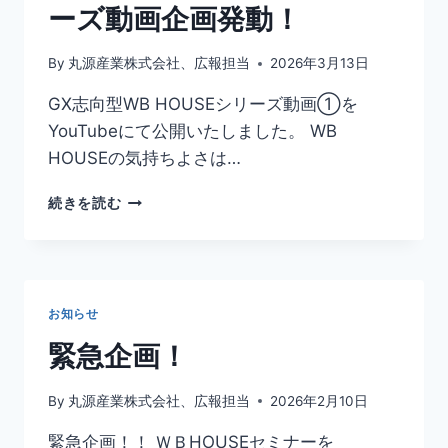
決
ーズ動画企画発動！
定！！
By
丸源産業株式会社、広報担当
2026年3月13日
GX志向型WB HOUSEシリーズ動画①を
YouTubeにて公開いたしました。 WB
HOUSEの気持ちよさは…
GX
続きを読む
志
向
型
WB
HOUSE
お知らせ
シ
リ
緊急企画！
ー
ズ
By
丸源産業株式会社、広報担当
2026年2月10日
動
画
緊急企画！！ ＷＢHOUSEセミナーを