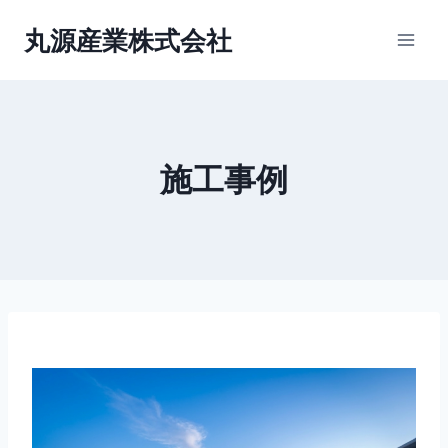
内
丸源産業株式会社
容
を
ス
キ
ッ
施工事例
プ